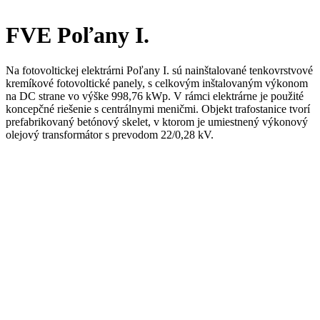
FVE Poľany I.
Na fotovoltickej elektrárni Poľany I. sú nainštalované tenkovrstvové
kremíkové fotovoltické panely, s celkovým inštalovaným výkonom
na DC strane vo výške 998,76 kWp. V rámci elektrárne je použité
koncepčné riešenie s centrálnymi meničmi. Objekt trafostanice tvorí
prefabrikovaný betónový skelet, v ktorom je umiestnený výkonový
olejový transformátor s prevodom 22/0,28 kV.
Prehľad projektu
Služby:
due diligence
Sektor:
obnoviteľné zdroje energie
Klient:
Stovateam s. r. o.
Lokalita:
Poľany, okres Trebišov
Termín:
2019