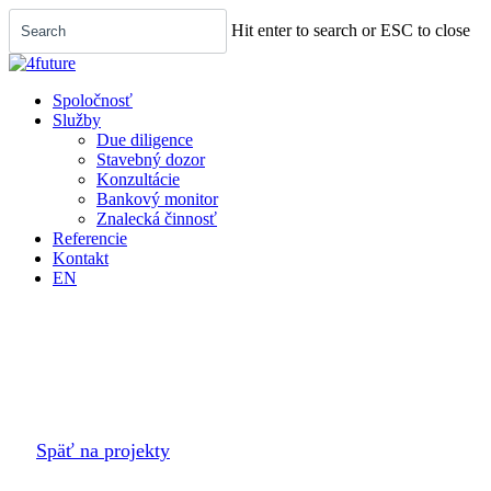
Menu
Skip
Hit enter to search or ESC to close
to
main
Close
content
Search
Spoločnosť
Služby
Due diligence
Stavebný dozor
Konzultácie
Bankový monitor
Znalecká činnosť
Referencie
Kontakt
EN
Späť na projekty